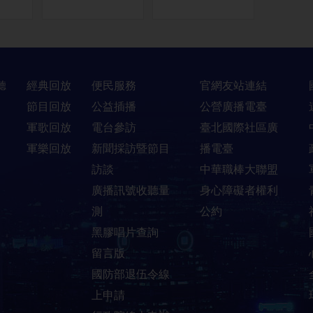
聽
經典回放
便民服務
官網友站連結
節目回放
公益插播
公營廣播電臺
軍歌回放
電台參訪
臺北國際社區廣
軍樂回放
新聞採訪暨節目
播電臺
訪談
中華職棒大聯盟
廣播訊號收聽量
身心障礙者權利
測
公約
黑膠唱片查詢
留言版
國防部退伍令線
上申請