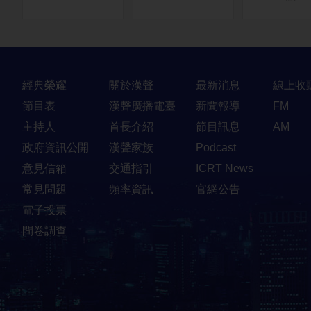
快速連結
經典榮耀
關於漢聲
最新消息
線上收
節目表
漢聲廣播電臺
新聞報導
FM
主持人
首長介紹
節目訊息
AM
政府資訊公開
漢聲家族
Podcast
意見信箱
交通指引
ICRT News
常見問題
頻率資訊
官網公告
電子投票
問卷調查