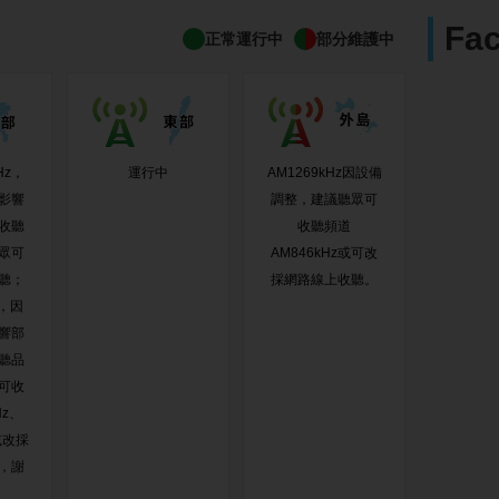
Fa
正常運行中
部分維護中
Hz，
運行中
AM1269kHz因設備
影響
調整，建議聽眾可
收聽
收聽頻道
眾可
AM846kHz或可改
聽；
採網路線上收聽。
z，因
響部
聽品
可收
Hz、
或改採
，謝