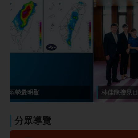
林佳龍接見日本戰略研究論壇訪團 盼深化
分眾導覽