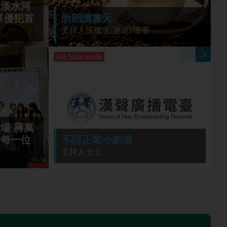
「淡水河
軍侵犯首
朗朗讀書天
主持人
張巍瀧(瀧瀧)/珊珊
場 蔣萬
功每一位
不誤正業小劇場
新竹基地演練潛力裝掛與跑道搶修
主持人
七七