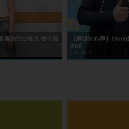
案的空白格 ft.楊千儀
【蘇珊Sofa事】Ow
的光
2026/08/03