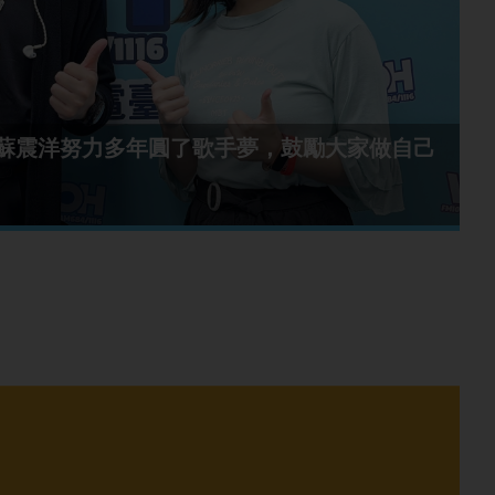
en蘇震洋努力多年圓了歌手夢，鼓勵大家做自己