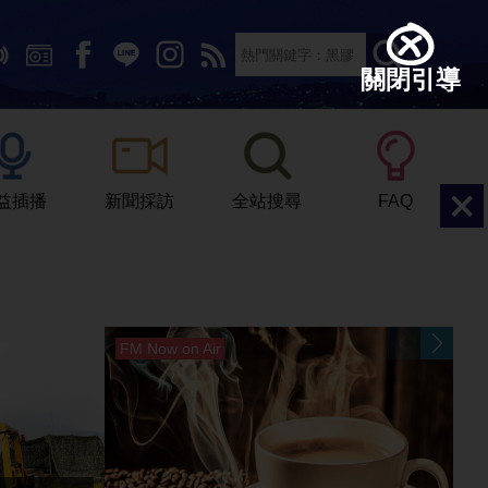
關閉引導
文字大小：
小
中
大
益插播
新聞採訪
全站搜尋
FAQ