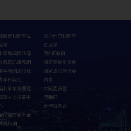
國防部相關單位
政府部門相關單
連結
位連結
中華民國國防部
我的E政府
政戰資訊服務網
國家發展委員會
軍事新聞通訊社
國家通訊傳播委
青年日報社
員會
福利事業管理處
大陸委員會
國軍人才招募中
勞動部
心
台灣就業通
全民國防教育全
球資訊網