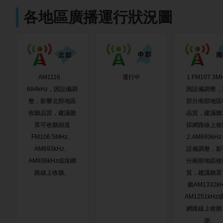
各地區廣播運行狀況圖
AM1116、
運行中
1.FM107.3M
684kHz，因設備調
因設備調整，
整，影響北部地區
部分南部地區
收聽品質，建議聽
品質，建議聽
眾可收聽頻道
採網路線上收
FM106.5MHz、
2.AM693kH
AM693kHz、
設備調整，影
AM936kHz或採網
分南部地區收
路線上收聽。
質，建議聽眾
聽AM1332k
AM1251kHz
網路線上收聽
謝。