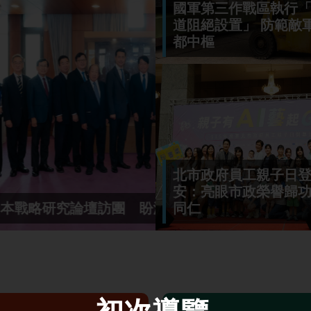
國軍第三作戰區執行
道阻絕設置」 防範敵
都中樞
北市政府員工親子日登
安：亮眼市政榮譽歸
臺日美安全合作
漢光42號演習 空軍
同仁