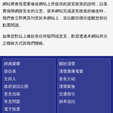
網站將會視需要修改網站上所提供的資安政策的說明，以落
實保障網路安全的立意。當本網站完成資安政策的修改時，
我們會立即將其刊登於本網站上，並以醒目標示提醒您前往
點選閱讀。
如果您對以上條款有任何疑問或意見，歡迎透過本網站所示
之聯絡方式與我們聯絡。
快速連結
經典榮耀
關於漢聲
節目表
漢聲廣播電臺
主持人
首長介紹
政府資訊公開
漢聲家族
意見信箱
交通指引
常見問題
頻率資訊
電子投票