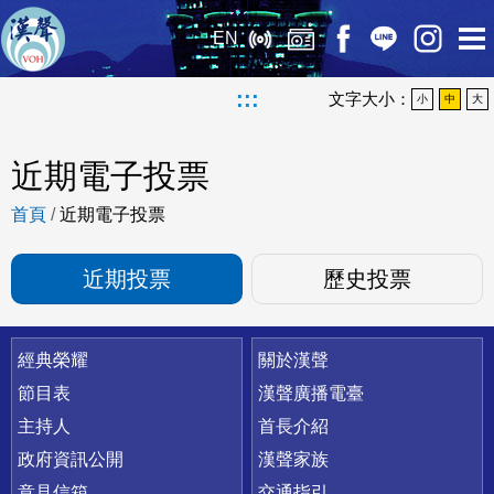
EN
:::
文字大小：
小
中
大
近期電子投票
首頁
/
近期電子投票
近期投票
歷史投票
快速連結
經典榮耀
關於漢聲
節目表
漢聲廣播電臺
主持人
首長介紹
政府資訊公開
漢聲家族
意見信箱
交通指引