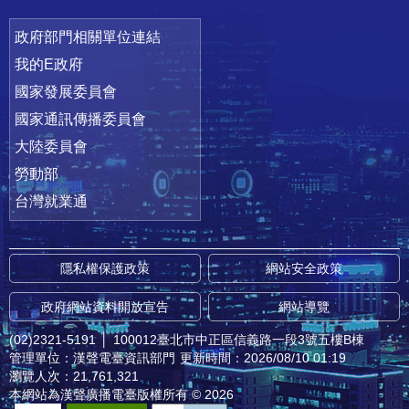
政府部門相關單位連結
我的E政府
國家發展委員會
國家通訊傳播委員會
大陸委員會
勞動部
台灣就業通
隱私權保護政策
網站安全政策
政府網站資料開放宣告
網站導覽
(02)2321-5191
│
100012臺北市中正區信義路一段3號五樓B棟
管理單位：漢聲電臺資訊部門
更新時間：2026/08/10 01:19
瀏覽人次：21,761,321
本網站為漢聲廣播電臺版權所有 © 2026