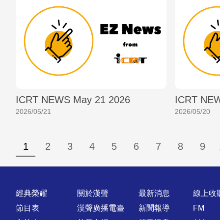
ICRT NEWS May 21 2026
ICRT NEW
2026/05/21
2026/05/20
1
2
3
4
5
6
7
8
9
快速連結
經典榮耀
關於漢聲
最新消息
線上收
節目表
漢聲廣播電臺
新聞報導
FM