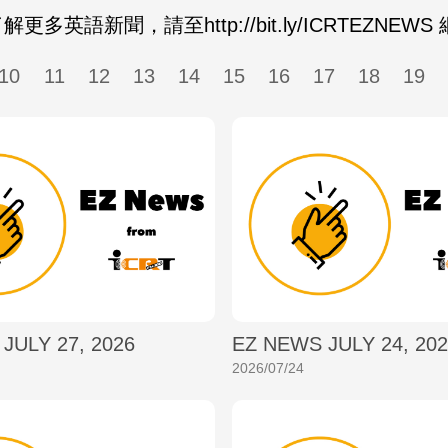
英語新聞，請至http://bit.ly/ICRTEZNEW
10
11
12
13
14
15
16
17
18
19
JULY 27, 2026
EZ NEWS JULY 24, 20
2026/07/24