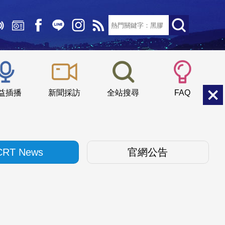
文字大小：
小
中
大
益插播
新聞採訪
全站搜尋
FAQ
CRT News
官網公告