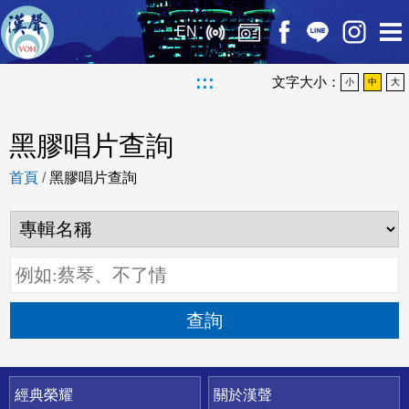
EN
:::
文字大小：
小
中
大
黑膠唱片查詢
首頁
/
黑膠唱片查詢
查詢
快速連結
經典榮耀
關於漢聲