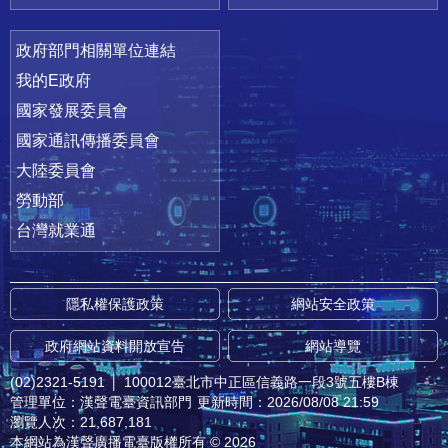
政府部門相關單位連結
我的E政府
國家發展委員會
國家通訊傳播委員會
大陸委員會
勞動部
台灣就業通
隱私權保護政策
網站安全政策
政府網站資料開放宣告
網站導覽
(02)2321-5191
│
100012臺北市中正區信義路一段3號五樓B棟
管理單位：漢聲電臺資訊部門
更新時間：2026/08/08 21:59
瀏覽人次：21,687,181
本網站為漢聲廣播電臺版權所有 © 2026