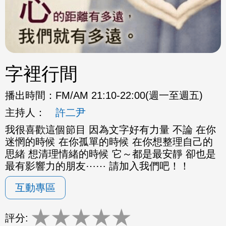
字裡行間
播出時間：
FM/AM 21:10-22:00(週一至週五)
主持人：
許二尹
我很喜歡這個節目 因為文字好有力量 不論 在你
迷惘的時候 在你孤單的時候 在你想整理自己的
思緒 想清理情緒的時候 它～都是最安靜 卻也是
最有影響力的朋友⋯⋯ 請加入我們吧！！
互動專區
★
★
★
★
★
評分: