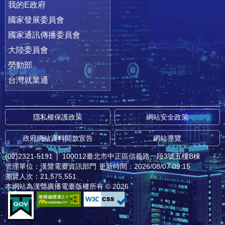
我的E政府
國家發展委員會
國家通訊傳播委員會
大陸委員會
勞動部
台灣就業通
隱私權保護政策
網站安全政策
政府網站資料開放宣告
網站導覽
(02)2321-5191
│
100012臺北市中正區信義路一段3號五樓B棟
管理單位：漢聲電臺資訊部門
更新時間：2026/08/07 09:15
瀏覽人次：21,575,551
本網站為漢聲廣播電臺版權所有 © 2026