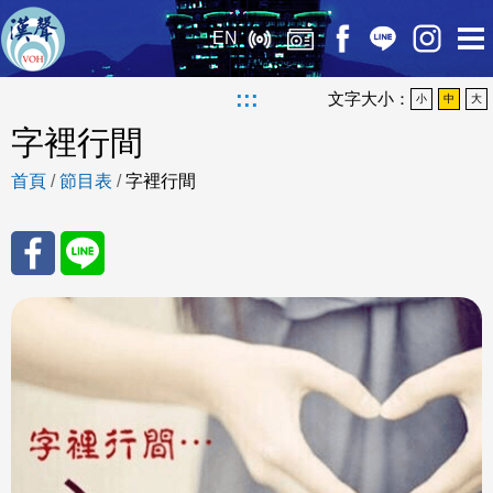
EN
:::
文字大小：
小
中
大
字裡行間
首頁
/
節目表
/
字裡行間
分享
分享
至
至
Fac
Line
eBo
ok