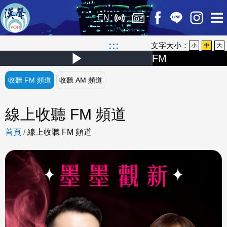
EN
:::
文字大小：
小
中
大
FM
Play
:
Video
收聽 FM 頻道
收聽 AM 頻道
墨
墨
線上收聽 FM 頻道
觀
首頁
/
線上收聽 FM 頻道
新
FM 15:10-16:00(週六)