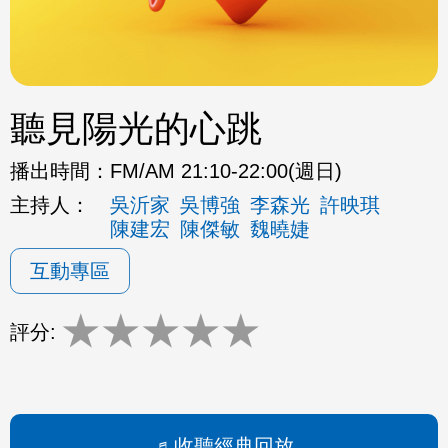
聽見陽光的心跳
播出時間：
FM/AM 21:10-22:00(週日)
主持人：
吳沂家
吳博強
李森光
許映琪
陳建宏
陳傑敏
魏曉婕
互動專區
★
★
★
★
★
評分:
收聽經典回放