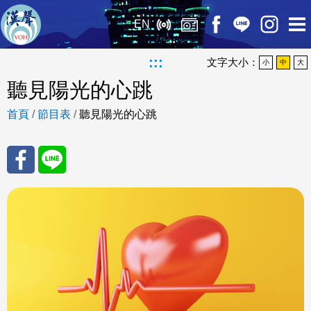
EN
:::
文字大小：
小
中
大
聽見陽光的心跳
首頁
/
節目表
/
聽見陽光的心跳
分享
分享
至
至
Fac
Line
eBo
ok