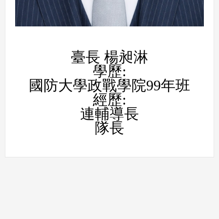
臺長 楊昶淋

學歷:

國防大學政戰學院99年班

經歷:

連輔導長

隊長