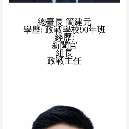
總臺長 簡建元
學歷: 政戰學校90年班
經歷:
新聞官
組長
政戰主任