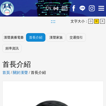
EN
:::
文字大小：
小
中
大
漢聲廣播電臺
首長介紹
漢聲家族
交通指引
頻率資訊
首長介紹
首頁
/
關於漢聲
/
首長介紹