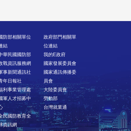
國防部相關單位
政府部門相關單
連結
位連結
中華民國國防部
我的E政府
政戰資訊服務網
國家發展委員會
軍事新聞通訊社
國家通訊傳播委
青年日報社
員會
福利事業管理處
大陸委員會
國軍人才招募中
勞動部
心
台灣就業通
全民國防教育全
球資訊網