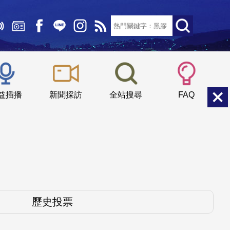
文字大小：
小
中
大
益插播
新聞採訪
全站搜尋
FAQ
歷史投票