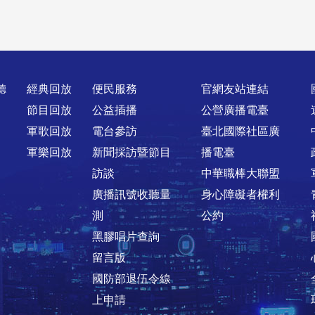
聽
經典回放
便民服務
官網友站連結
節目回放
公益插播
公營廣播電臺
軍歌回放
電台參訪
臺北國際社區廣
軍樂回放
新聞採訪暨節目
播電臺
訪談
中華職棒大聯盟
廣播訊號收聽量
身心障礙者權利
測
公約
黑膠唱片查詢
留言版
國防部退伍令線
上申請