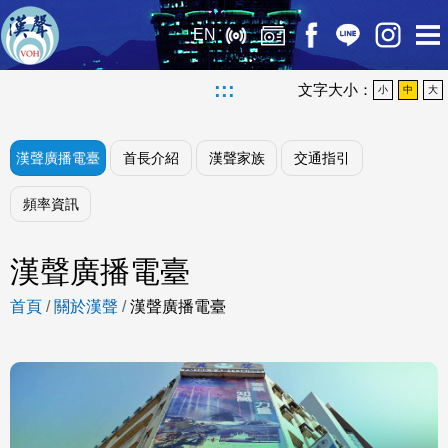
EN
:::
文字大小：
小
中
大
漢聲廣播電臺
首長介紹
漢聲家族
交通指引
頻率資訊
漢聲廣播電臺
首頁
/
關於漢聲
/
漢聲廣播電臺