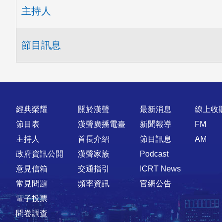
主持人
節目訊息
快速連結
經典榮耀
關於漢聲
最新消息
線上收
節目表
漢聲廣播電臺
新聞報導
FM
主持人
首長介紹
節目訊息
AM
政府資訊公開
漢聲家族
Podcast
意見信箱
交通指引
ICRT News
常見問題
頻率資訊
官網公告
電子投票
問卷調查