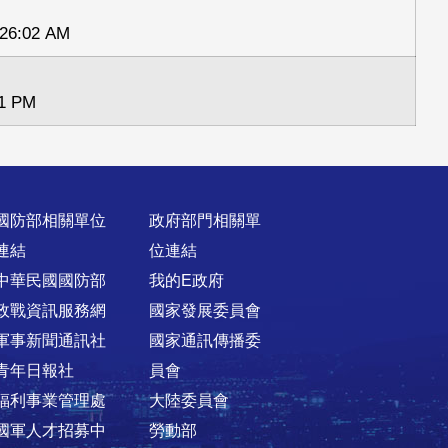
6:02 AM
1 PM
國防部相關單位
政府部門相關單
連結
位連結
中華民國國防部
我的E政府
政戰資訊服務網
國家發展委員會
軍事新聞通訊社
國家通訊傳播委
青年日報社
員會
福利事業管理處
大陸委員會
國軍人才招募中
勞動部