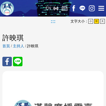
EN
:::
文字大小：
小
中
大
許映琪
首頁
/
主持人
/
許映琪
分享
分享
至
至
Fac
Line
eBo