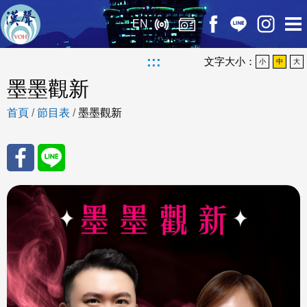
EN
:::
文字大小：
小
中
大
墨墨觀新
首頁
/
節目表
/
墨墨觀新
分享
分享
至
至
Fac
Line
eBo
ok