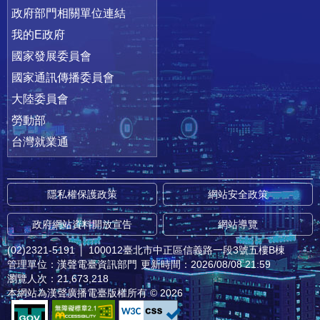
政府部門相關單位連結
我的E政府
國家發展委員會
國家通訊傳播委員會
大陸委員會
勞動部
台灣就業通
隱私權保護政策
網站安全政策
政府網站資料開放宣告
網站導覽
(02)2321-5191
│
100012臺北市中正區信義路一段3號五樓B棟
管理單位：漢聲電臺資訊部門
更新時間：2026/08/08 21:59
瀏覽人次：21,673,218
本網站為漢聲廣播電臺版權所有 © 2026