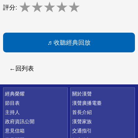
★
★
★
★
★
評分:
收聽經典回放
回列表
快速連結
經典榮耀
關於漢聲
節目表
漢聲廣播電臺
主持人
首長介紹
政府資訊公開
漢聲家族
意見信箱
交通指引