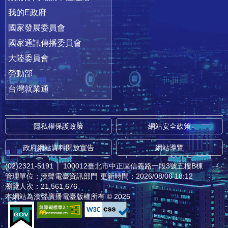
我的E政府
國家發展委員會
國家通訊傳播委員會
大陸委員會
勞動部
台灣就業通
隱私權保護政策
網站安全政策
政府網站資料開放宣告
網站導覽
(02)2321-5191
│
100012臺北市中正區信義路一段3號五樓B棟
管理單位：漢聲電臺資訊部門
更新時間：2026/08/06 18:12
瀏覽人次：21,561,676
本網站為漢聲廣播電臺版權所有 © 2026