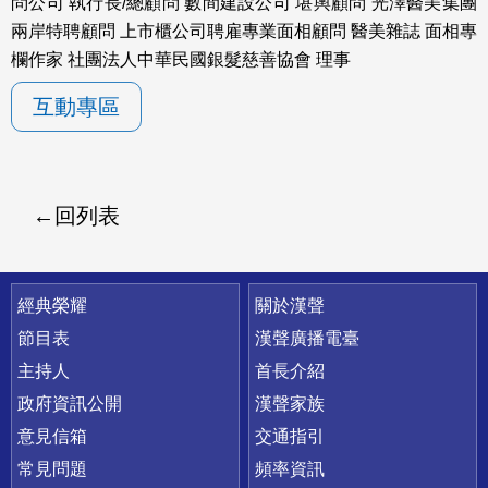
問公司 執行長/總顧問 數間建設公司 堪輿顧問 光澤醫美集團
兩岸特聘顧問 上市櫃公司聘雇專業面相顧問 醫美雜誌 面相專
欄作家 社團法人中華民國銀髮慈善協會 理事
互動專區
回列表
快速連結
經典榮耀
關於漢聲
節目表
漢聲廣播電臺
主持人
首長介紹
政府資訊公開
漢聲家族
意見信箱
交通指引
常見問題
頻率資訊