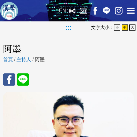
EN
:::
文字大小：
小
中
大
阿墨
首頁
/
主持人
/
阿墨
分享
分享
至
至
Fac
Line
eBo