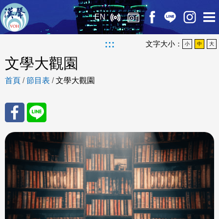
EN
:::
文字大小：
小
中
大
文學大觀園
首頁
/
節目表
/
文學大觀園
分享
分享
至
至
Fac
Line
eBo
ok