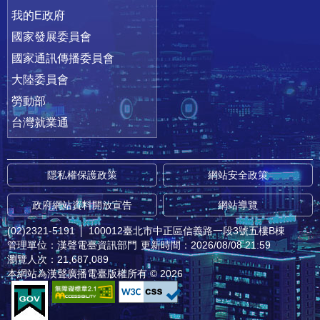
我的E政府
國家發展委員會
國家通訊傳播委員會
大陸委員會
勞動部
台灣就業通
隱私權保護政策
網站安全政策
政府網站資料開放宣告
網站導覽
(02)2321-5191
│
100012臺北市中正區信義路一段3號五樓B棟
管理單位：漢聲電臺資訊部門
更新時間：2026/08/08 21:59
瀏覽人次：21,687,089
本網站為漢聲廣播電臺版權所有 © 2026