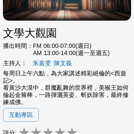
文學大觀園
播出時間：
FM 06:00-07:00(週日)
AM 13:00-14:00(週一至週五)
主持人：
朱嘉雯
陳文義
每周日上午六點，為大家講述精彩絕倫的<西遊
記>。
看黃沙大漠中，群魔亂舞的世界裡，美猴王如何
掄起金箍棒，一路揮灑英姿、斬妖除害，最終修
練成佛。
互動專區
★
★
★
★
★
評分: