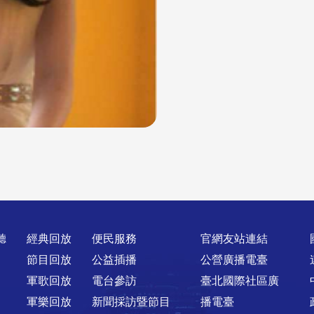
聽
經典回放
便民服務
官網友站連結
節目回放
公益插播
公營廣播電臺
軍歌回放
電台參訪
臺北國際社區廣
軍樂回放
新聞採訪暨節目
播電臺