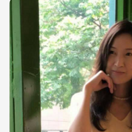
分享
分享
至
至
Fac
Line
eBo
ok