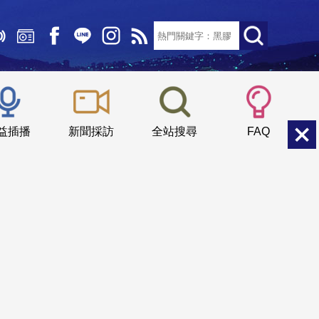
文字大小：
小
中
大
益插播
新聞採訪
全站搜尋
FAQ