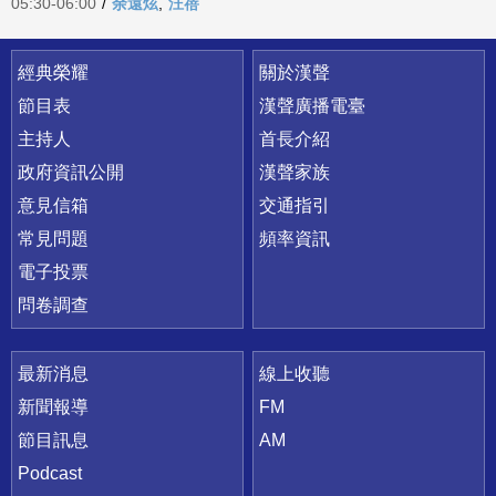
05:30-06:00
/
余遠炫
,
汪蓓
快速連結
經典榮耀
關於漢聲
節目表
漢聲廣播電臺
主持人
首長介紹
政府資訊公開
漢聲家族
意見信箱
交通指引
常見問題
頻率資訊
電子投票
問卷調查
最新消息
線上收聽
新聞報導
FM
節目訊息
AM
Podcast