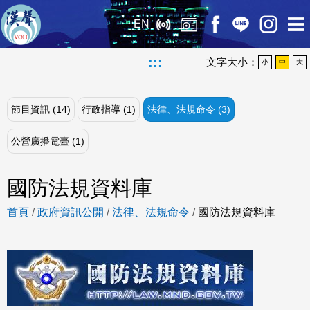
EN
:::
文字大小：
小
中
大
節目資訊 (14)
行政指導 (1)
法律、法規命令 (3)
公營廣播電臺 (1)
國防法規資料庫
首頁
/
政府資訊公開
/
法律、法規命令
/
國防法規資料庫