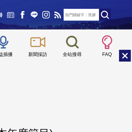
文字大小：
小
中
大
益插播
新聞採訪
全站搜尋
FAQ