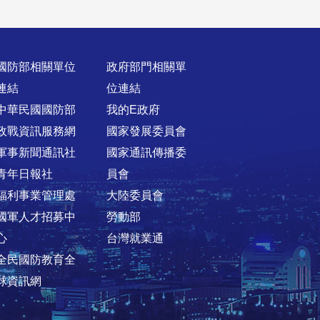
國防部相關單位
政府部門相關單
連結
位連結
中華民國國防部
我的E政府
政戰資訊服務網
國家發展委員會
軍事新聞通訊社
國家通訊傳播委
青年日報社
員會
福利事業管理處
大陸委員會
國軍人才招募中
勞動部
心
台灣就業通
全民國防教育全
球資訊網