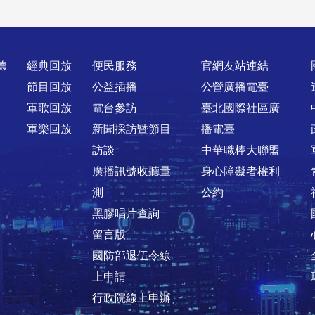
聽
經典回放
便民服務
官網友站連結
節目回放
公益插播
公營廣播電臺
軍歌回放
電台參訪
臺北國際社區廣
軍樂回放
新聞採訪暨節目
播電臺
訪談
中華職棒大聯盟
廣播訊號收聽量
身心障礙者權利
測
公約
黑膠唱片查詢
留言版
國防部退伍令線
上申請
行政院線上申辦