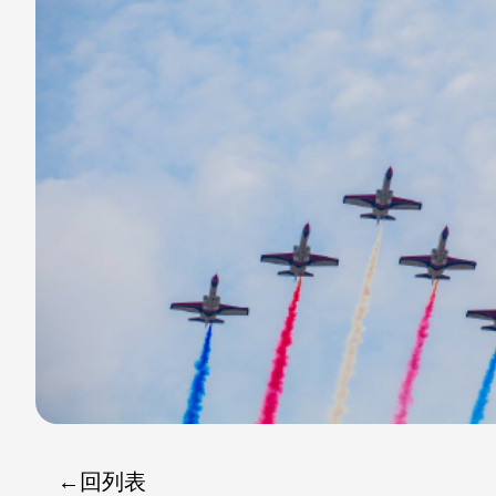
至
至
Fac
Line
eBo
ok
回列表