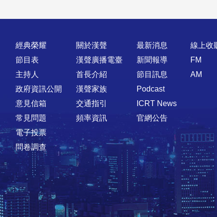
快速連結
經典榮耀
關於漢聲
最新消息
線上收
節目表
漢聲廣播電臺
新聞報導
FM
主持人
首長介紹
節目訊息
AM
政府資訊公開
漢聲家族
Podcast
意見信箱
交通指引
ICRT News
常見問題
頻率資訊
官網公告
電子投票
問卷調查