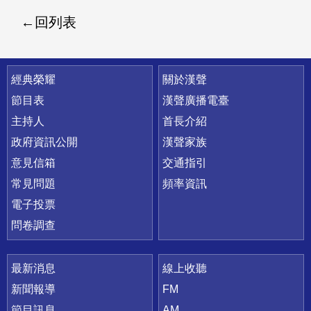
回列表
快速連結
經典榮耀
關於漢聲
節目表
漢聲廣播電臺
主持人
首長介紹
政府資訊公開
漢聲家族
意見信箱
交通指引
常見問題
頻率資訊
電子投票
問卷調查
最新消息
線上收聽
新聞報導
FM
節目訊息
AM