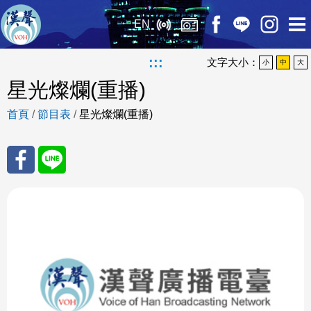
EN
:::
文字大小：
小
中
大
星光燦爛(重播)
首頁
/
節目表
/
星光燦爛(重播)
分享
分享
至
至
Fac
Line
eBo
ok