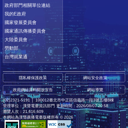
政府部門相關單位連結
我的E政府
國家發展委員會
國家通訊傳播委員會
大陸委員會
勞動部
台灣就業通
隱私權保護政策
網站安全政策
政府網站資料開放宣告
網站導覽
(02)2321-5191
│
100012臺北市中正區信義路一段3號五樓B棟
管理單位：漢聲電臺資訊部門
更新時間：2026/08/07 20:58
瀏覽人次：21,616,609
本網站為漢聲廣播電臺版權所有 © 2026