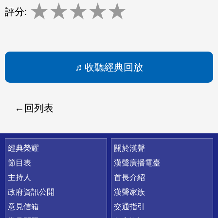
★
★
★
★
★
評分:
收聽經典回放
回列表
快速連結
經典榮耀
關於漢聲
節目表
漢聲廣播電臺
主持人
首長介紹
政府資訊公開
漢聲家族
意見信箱
交通指引