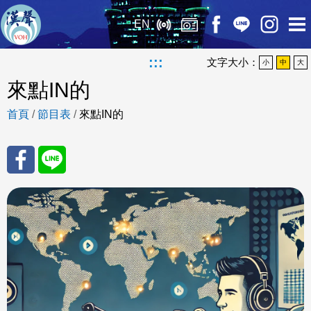
EN
:::
文字大小：
小
中
大
來點IN的
首頁
/
節目表
/
來點IN的
分享
分享
至
至
Fac
Line
eBo
ok