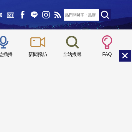
文字大小：
小
中
大
益插播
新聞採訪
全站搜尋
FAQ