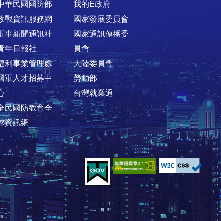
中華民國國防部
我的E政府
政戰資訊服務網
國家發展委員會
軍事新聞通訊社
國家通訊傳播委
青年日報社
員會
福利事業管理處
大陸委員會
國軍人才招募中
勞動部
心
台灣就業通
全民國防教育全
球資訊網