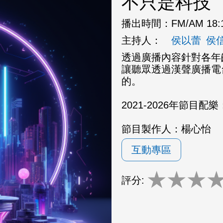
不只是科技
播出時間：
FM/AM 18:
主持人：
侯以蕾
侯信
透過廣播內容針對各年
讓聽眾透過漢聲廣播電
的。
2021-2026年節
節目製作人：楊心怡
互動專區
★
★
★
評分: