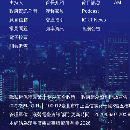
主持人
首長介紹
節目訊息
AM
政府資訊公開
漢聲家族
Podcast
意見信箱
交通指引
ICRT News
常見問題
頻率資訊
官網公告
電子投票
問卷調查
隱私權保護政策
│
網站安全政策
│
政府網站資料開放宣告
(02)2321-5191
│
100012臺北市中正區信義路一段3號五樓
管理單位：漢聲電臺資訊部門
更新時間：2026/08/07 20:5
本網站為漢聲廣播電臺版權所有 © 2026