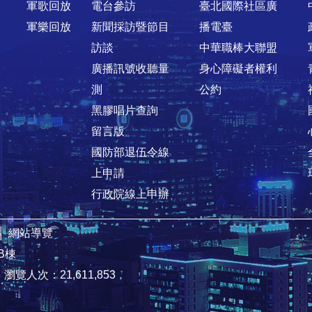
軍歌回放
電台參訪
臺北國際社區廣
軍樂回放
新聞採訪暨節目
播電臺
訪談
中華職棒大聯盟
廣播訊號收聽量
身心障礙者權利
測
公約
黑膠唱片查詢
留言版
國防部退伍令線
上申請
行政院線上申辦
│
網站導覽
B棟
8
瀏覽人次：21,611,853