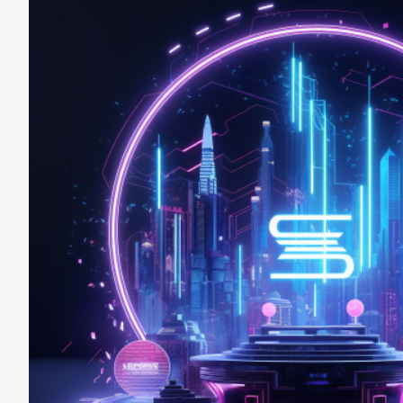
至
至
Fac
Line
eBo
ok