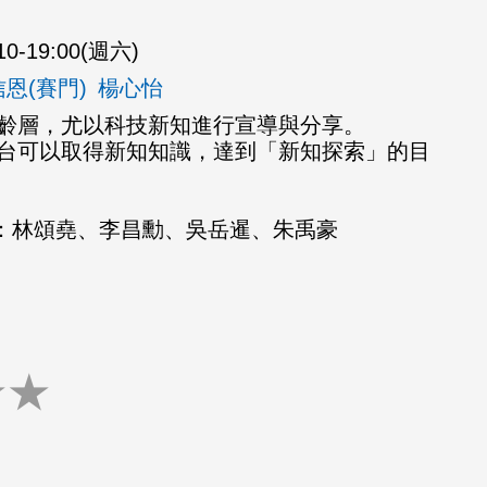
10-19:00(週六)
恩(賽門)
楊心怡
齡層，尤以科技新知進行宣導與分享。
台可以取得新知知識，達到「新知探索」的目
目配樂：林頌堯、李昌勳、吳岳暹、朱禹豪
★
★