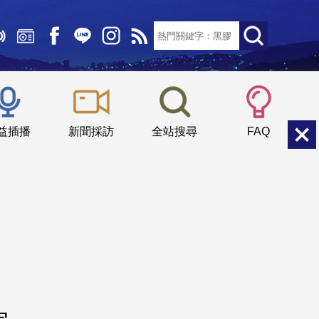
文字大小：
小
中
大
益插播
新聞採訪
全站搜尋
FAQ