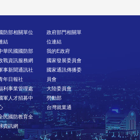
國防部相關單位
政府部門相關單
連結
位連結
中華民國國防部
我的E政府
政戰資訊服務網
國家發展委員會
軍事新聞通訊社
國家通訊傳播委
青年日報社
員會
福利事業管理處
大陸委員會
國軍人才招募中
勞動部
心
台灣就業通
全民國防教育全
球資訊網