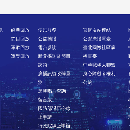
聽
經典回放
便民服務
官網友站連結
節目回放
公益插播
公營廣播電臺
軍歌回放
電台參訪
臺北國際社區廣
軍樂回放
新聞採訪暨節目
播電臺
訪談
中華職棒大聯盟
廣播訊號收聽量
身心障礙者權利
測
公約
黑膠唱片查詢
留言版
國防部退伍令線
上申請
行政院線上申辦