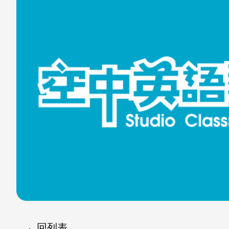
至
至
Fac
Line
eBo
ok
回列表