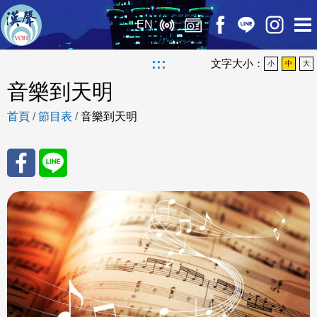
EN
:::
文字大小：
小
中
大
音樂到天明
首頁
/
節目表
/
音樂到天明
分享
分享
至
至
Fac
Line
eBo
ok