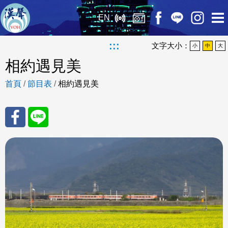
EN
:::
文字大小：
小
中
大
相約遇見美
首頁
/
節目表
/
相約遇見美
分享
分享
至
至
Fac
Line
eBo
ok