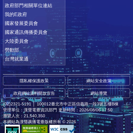
政府部門相關單位連結
我的E政府
國家發展委員會
國家通訊傳播委員會
大陸委員會
勞動部
台灣就業通
隱私權保護政策
網站安全政策
政府網站資料開放宣告
網站導覽
(02)2321-5191
│
100012臺北市中正區信義路一段3號五樓B棟
管理單位：漢聲電臺資訊部門
更新時間：2026/08/06 17:50
瀏覽人次：21,540,350
本網站為漢聲廣播電臺版權所有 © 2026