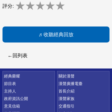
★
★
★
★
★
評分:
收聽經典回放
回列表
快速連結
經典榮耀
關於漢聲
節目表
漢聲廣播電臺
主持人
首長介紹
政府資訊公開
漢聲家族
意見信箱
交通指引