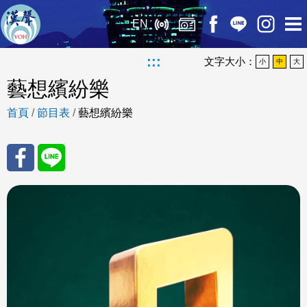
EN
:::
文字大小：
小
中
大
藝想繽紛樂
首頁
/
節目表
/
藝想繽紛樂
分享
分享
至
至
Fac
Line
eBo
ok