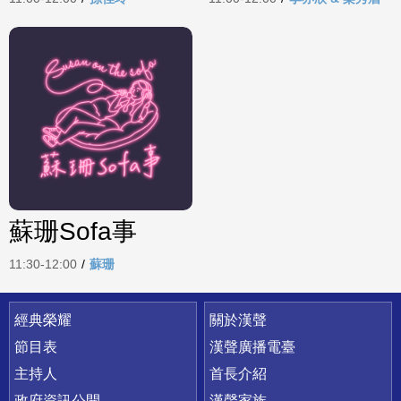
蘇珊Sofa事
11:30-12:00
/
蘇珊
快速連結
經典榮耀
關於漢聲
節目表
漢聲廣播電臺
主持人
首長介紹
政府資訊公開
漢聲家族