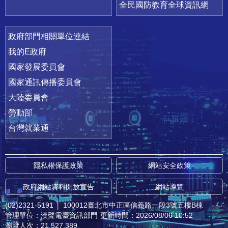
全民國防教育全球資訊網
政府部門相關單位連結
我的E政府
國家發展委員會
國家通訊傳播委員會
大陸委員會
勞動部
台灣就業通
隱私權保護政策
網站安全政策
政府網站資料開放宣告
網站導覽
(02)2321-5191
│
100012臺北市中正區信義路一段3號五樓B棟
管理單位：漢聲電臺資訊部門
更新時間：2026/08/06 10:52
瀏覽人次：21,527,389