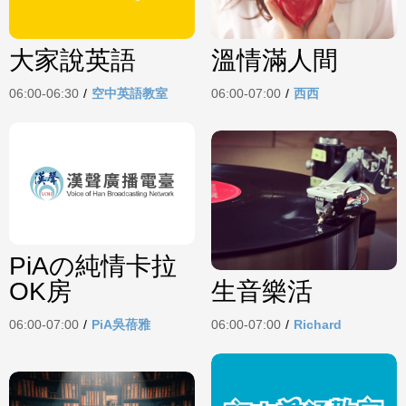
大家說英語
溫情滿人間
06:00-06:30
/
空中英語教室
06:00-07:00
/
西西
PiAの純情卡拉
OK房
生音樂活
06:00-07:00
/
PiA吳蓓雅
06:00-07:00
/
Richard