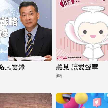
略風雲錄
聽見 讓愛聲華
(52)