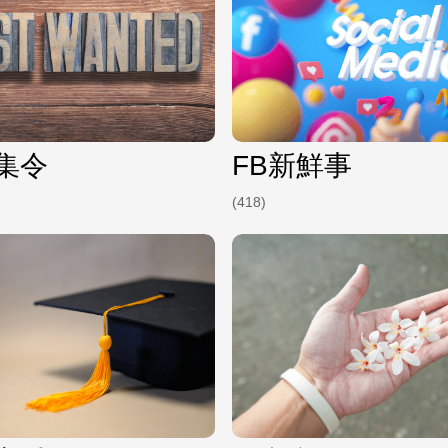
集令
FB新鮮事
(418)