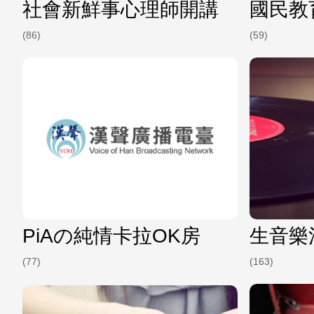
社會新鮮事心理師開講
國民教
(86)
(59)
PiAの純情卡拉OK房
生音樂
(77)
(163)