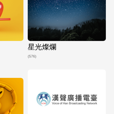
星光燦爛
(576)