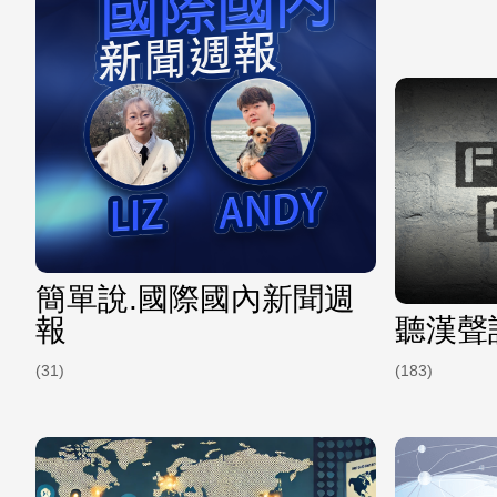
簡單說.國際國內新聞週
報
聽漢聲
(31)
(183)