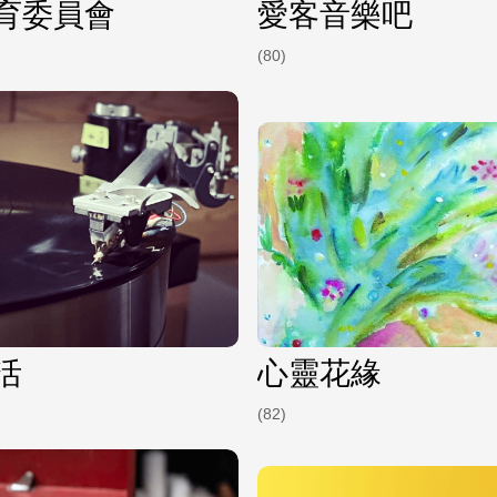
育委員會
愛客音樂吧
(80)
活
心靈花緣
(82)