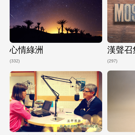
心情綠洲
漢聲召
(332)
(297)