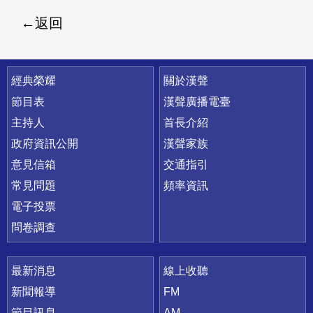
返回
快速連結
經典榮耀
關於漢聲
節目表
漢聲廣播電臺
主持人
首長介紹
政府資訊公開
漢聲家族
意見信箱
交通指引
常見問題
頻率資訊
電子投票
問卷調查
最新消息
線上收聽
新聞報導
FM
節目訊息
AM