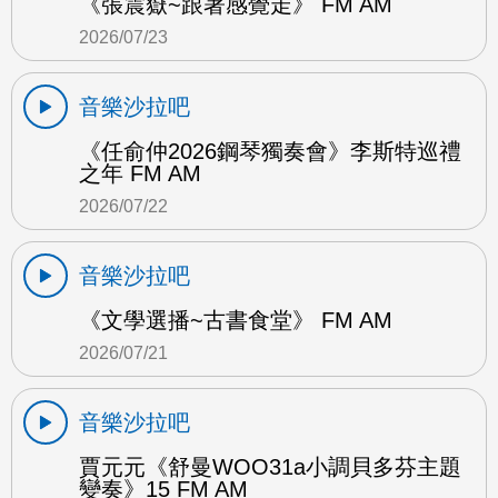
《張震嶽~跟著感覺走》 FM AM
2026/07/23
音樂沙拉吧
《任俞仲2026鋼琴獨奏會》李斯特巡禮
之年 FM AM
2026/07/22
音樂沙拉吧
《文學選播~古書食堂》 FM AM
2026/07/21
音樂沙拉吧
賈元元《舒曼WOO31a小調貝多芬主題
變奏》15 FM AM