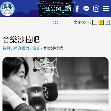
EN
:::
文字大小：
小
中
大
音樂沙拉吧
首頁
/
經典回放
/
節目
/
音樂沙拉吧