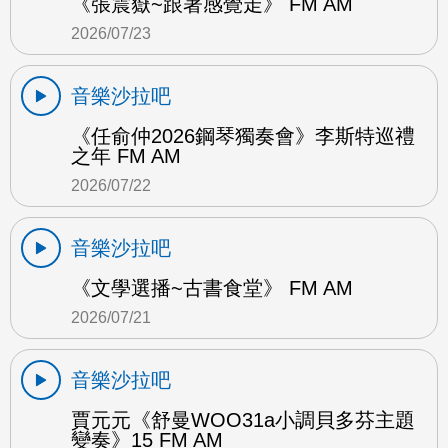
《張震嶽~跟著感覺走》 FM AM
2026/07/23
音樂沙拉吧
《任俞仲2026鋼琴獨奏會》李斯特巡禮
之年 FM AM
2026/07/22
音樂沙拉吧
《文學選播~古書食堂》 FM AM
2026/07/21
音樂沙拉吧
賈元元《舒曼WOO31a小調貝多芬主題
變奏》15 FM AM