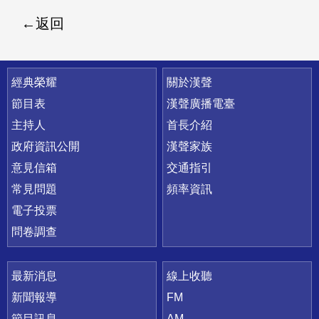
返回
快速連結
經典榮耀
關於漢聲
節目表
漢聲廣播電臺
主持人
首長介紹
政府資訊公開
漢聲家族
意見信箱
交通指引
常見問題
頻率資訊
電子投票
問卷調查
最新消息
線上收聽
新聞報導
FM
節目訊息
AM