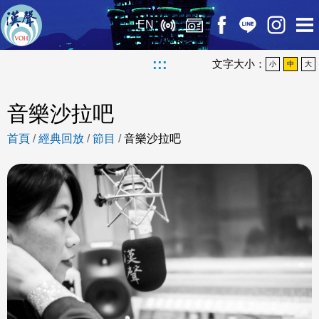
EN
:::
文字大小：
小
中
大
音樂沙拉吧
首頁
/
經典回放
/
節目
/
音樂沙拉吧