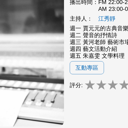
播出時間：
FM 22:00
AM 23:00
主持人：
江秀靜
週一 賈元元的古典音
週二 聲音的抒情詩
週三 黃河老師 藝術市場
週四 藝文活動介紹
週五 朱嘉雯 文學料理
互動專區
★
★
★
評分: