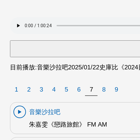
目前播放:
音樂沙拉吧
2025/01/22
史庫比《202
1
2
3
4
5
6
7
8
9
音樂沙拉吧
朱嘉雯《戀路旅館》 FM AM