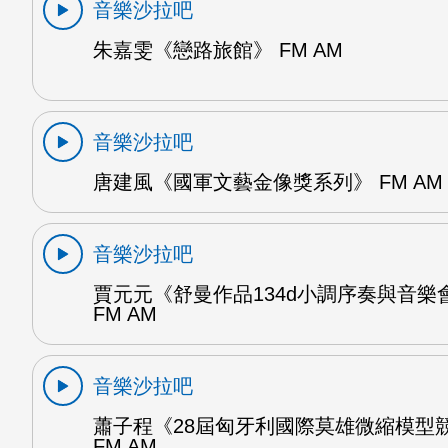
音樂沙拉吧
朱嘉雯《戀路旅館》 FM AM
音樂沙拉吧
唐建風《國軍文藝金像獎系列》 FM AM
音樂沙拉吧
賈元元《舒曼作品134d小調序奏與音樂
FM AM
音樂沙拉吧
蕭子程《28屆匈牙利國際莫雄微縮模型
FM AM