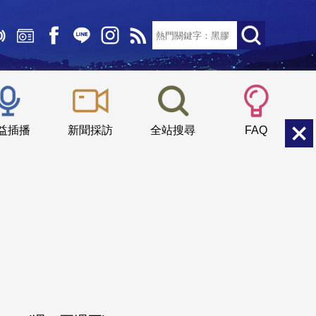
文字大小：
小
中
大
益插播
新聞採訪
全站搜尋
FAQ