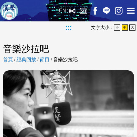
EN
:::
文字大小：
小
中
大
音樂沙拉吧
首頁
/
經典回放
/
節目
/
音樂沙拉吧