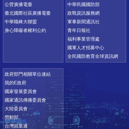
公營廣播電臺
中華民國國防部
臺北國際社區廣播電臺
政戰資訊服務網
中華職棒大聯盟
軍事新聞通訊社
身心障礙者權利公約
青年日報社
福利事業管理處
國軍人才招募中心
全民國防教育全球資訊網
政府部門相關單位連結
我的E政府
國家發展委員會
國家通訊傳播委員會
大陸委員會
勞動部
台灣就業通