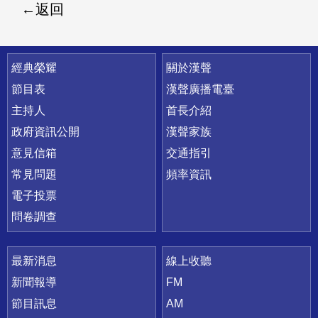
返回
快速連結
經典榮耀
關於漢聲
節目表
漢聲廣播電臺
主持人
首長介紹
政府資訊公開
漢聲家族
意見信箱
交通指引
常見問題
頻率資訊
電子投票
問卷調查
最新消息
線上收聽
新聞報導
FM
節目訊息
AM