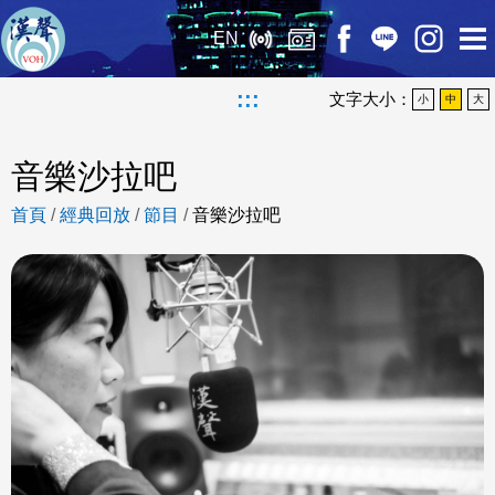
EN
:::
文字大小：
小
中
大
音樂沙拉吧
首頁
/
經典回放
/
節目
/
音樂沙拉吧