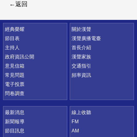
返回
快速連結
經典榮耀
關於漢聲
節目表
漢聲廣播電臺
主持人
首長介紹
政府資訊公開
漢聲家族
意見信箱
交通指引
常見問題
頻率資訊
電子投票
問卷調查
最新消息
線上收聽
新聞報導
FM
節目訊息
AM