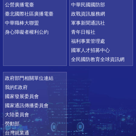
公營廣播電臺
中華民國國防部
臺北國際社區廣播電臺
政戰資訊服務網
中華職棒大聯盟
軍事新聞通訊社
身心障礙者權利公約
青年日報社
福利事業管理處
國軍人才招募中心
全民國防教育全球資訊網
政府部門相關單位連結
我的E政府
國家發展委員會
國家通訊傳播委員會
大陸委員會
勞動部
台灣就業通