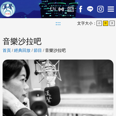
EN
:::
文字大小：
小
中
大
音樂沙拉吧
首頁
/
經典回放
/
節目
/
音樂沙拉吧