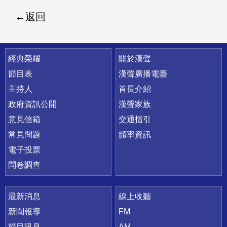
返回
快速連結
經典榮耀
關於漢聲
節目表
漢聲廣播電臺
主持人
首長介紹
政府資訊公開
漢聲家族
意見信箱
交通指引
常見問題
頻率資訊
電子投票
問卷調查
最新消息
線上收聽
新聞報導
FM
節目訊息
AM