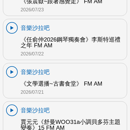
《張震嶽~跟著感覺走》 FM AM
2026/07/23
音樂沙拉吧
《任俞仲2026鋼琴獨奏會》李斯特巡禮
之年 FM AM
2026/07/22
音樂沙拉吧
《文學選播~古書食堂》 FM AM
2026/07/21
音樂沙拉吧
賈元元《舒曼WOO31a小調貝多芬主題
變奏》15 FM AM