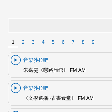
1
2
3
4
5
6
7
8
9
音樂沙拉吧
朱嘉雯《戀路旅館》 FM AM
音樂沙拉吧
《文學選播~古書食堂》 FM AM