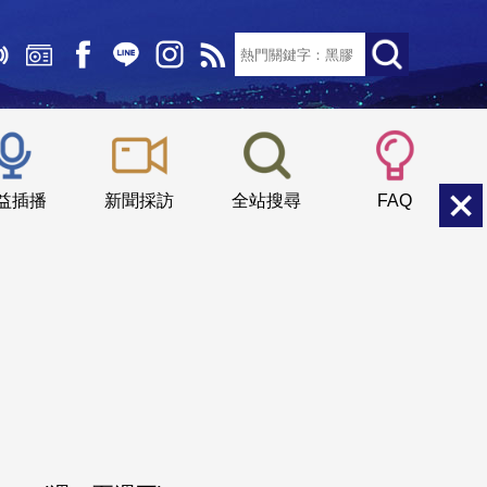
文字大小：
小
中
大
益插播
新聞採訪
全站搜尋
FAQ