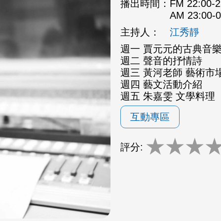
播出時間：
FM 22:00
AM 23:00
主持人：
江秀靜
週一 賈元元的古典音
週二 聲音的抒情詩
週三 黃河老師 藝術市場
週四 藝文活動介紹
週五 朱嘉雯 文學料理
互動專區
★
★
★
評分: