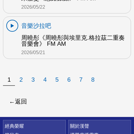
2026/05/22
音樂沙拉吧
周曉彤《周曉彤與埃里克.格拉茲二重奏
音樂會》 FM AM
2026/05/21
1
2
3
4
5
6
7
8
返回
快速連結
經典榮耀
關於漢聲