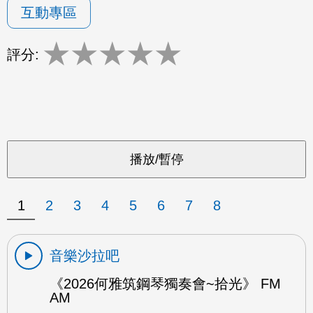
互動專區
★
★
★
★
★
評分:
1
2
3
4
5
6
7
8
音樂沙拉吧
《2026何雅筑鋼琴獨奏會~拾光》 FM
AM