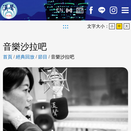
EN
:::
文字大小：
小
中
大
音樂沙拉吧
首頁
/
經典回放
/
節目
/
音樂沙拉吧