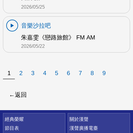
2026/05/25
音樂沙拉吧
朱嘉雯《戀路旅館》 FM AM
2026/05/22
1
2
3
4
5
6
7
8
9
返回
快速連結
經典榮耀
關於漢聲
節目表
漢聲廣播電臺