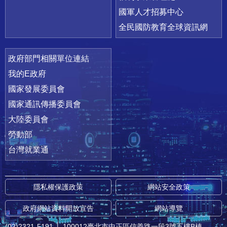
國軍人才招募中心
全民國防教育全球資訊網
政府部門相關單位連結
我的E政府
國家發展委員會
國家通訊傳播委員會
大陸委員會
勞動部
台灣就業通
隱私權保護政策
網站安全政策
政府網站資料開放宣告
網站導覽
(02)2321-5191
│
100012臺北市中正區信義路一段3號五樓B棟