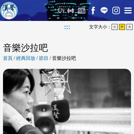
EN
:::
文字大小：
小
中
大
音樂沙拉吧
首頁
/
經典回放
/
節目
/
音樂沙拉吧