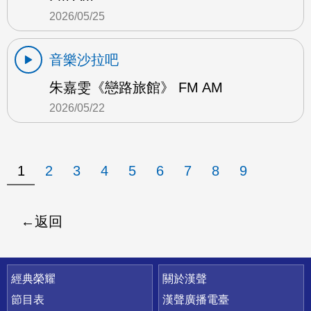
2026/05/25
音樂沙拉吧
朱嘉雯《戀路旅館》 FM AM
2026/05/22
1
2
3
4
5
6
7
8
9
返回
快速連結
經典榮耀
關於漢聲
節目表
漢聲廣播電臺