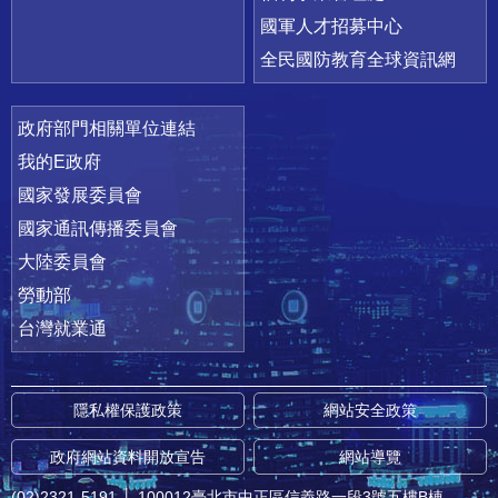
國軍人才招募中心
全民國防教育全球資訊網
政府部門相關單位連結
我的E政府
國家發展委員會
國家通訊傳播委員會
大陸委員會
勞動部
台灣就業通
隱私權保護政策
網站安全政策
政府網站資料開放宣告
網站導覽
(02)2321-5191
│
100012臺北市中正區信義路一段3號五樓B棟