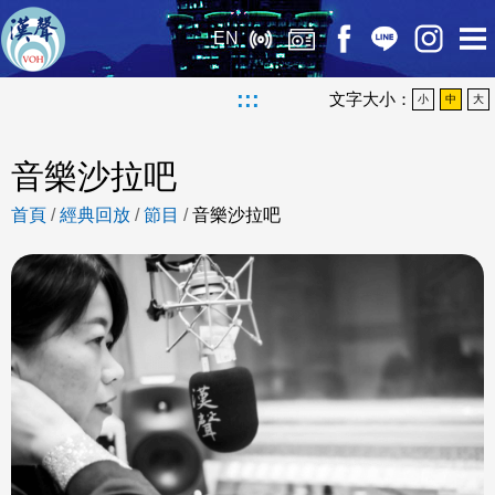
EN
:::
文字大小：
小
中
大
音樂沙拉吧
首頁
/
經典回放
/
節目
/
音樂沙拉吧