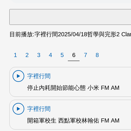
目前播放:
字裡行間
2025/04/18
哲學與完形2 Clar
1
2
3
4
5
6
7
8
字裡行間
停止內耗開始節能心態 小米 FM AM
字裡行間
開箱軍校生 西點軍校林翰佑 FM AM