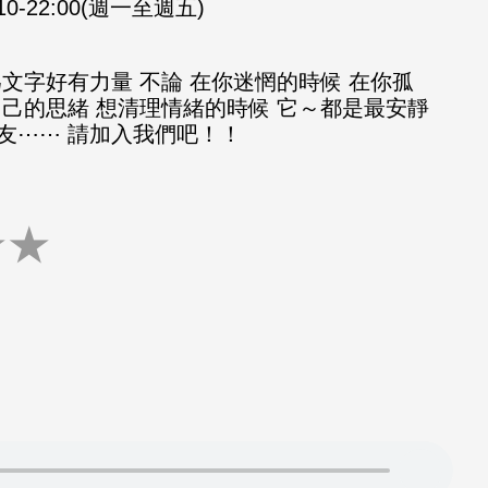
:10-22:00(週一至週五)
文字好有力量 不論 在你迷惘的時候 在你孤
自己的思緒 想清理情緒的時候 它～都是最安靜
友⋯⋯ 請加入我們吧！！
★
★