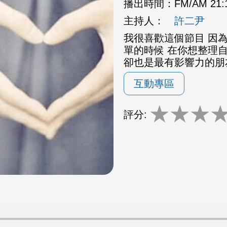
播出時間：
FM/AM 21
主持人：
許二尹
我很喜歡這個節目 因為
單的時候 在你想整理
卻也是最有影響力的朋
互動專區
★
★
★
評分: