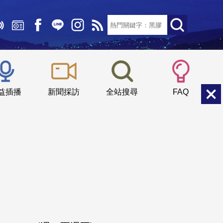
文字大小：
小
中
大
益插播
新聞採訪
全站搜尋
FAQ