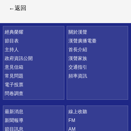
返回
快速連結
經典榮耀
關於漢聲
節目表
漢聲廣播電臺
主持人
首長介紹
政府資訊公開
漢聲家族
意見信箱
交通指引
常見問題
頻率資訊
電子投票
問卷調查
最新消息
線上收聽
新聞報導
FM
節目訊息
AM