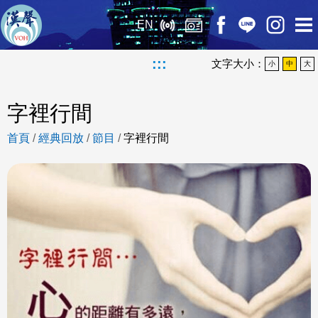
EN
:::
文字大小：
小
中
大
字裡行間
首頁
/
經典回放
/
節目
/
字裡行間