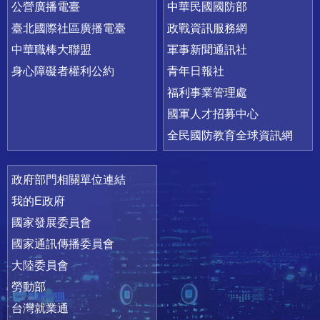
公營廣播電臺
中華民國國防部
臺北國際社區廣播電臺
政戰資訊服務網
中華職棒大聯盟
軍事新聞通訊社
身心障礙者權利公約
青年日報社
福利事業管理處
國軍人才招募中心
全民國防教育全球資訊網
政府部門相關單位連結
我的E政府
國家發展委員會
國家通訊傳播委員會
大陸委員會
勞動部
台灣就業通