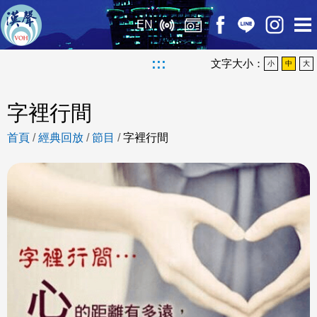
EN
:::
文字大小：
小
中
大
字裡行間
首頁
/
經典回放
/
節目
/
字裡行間