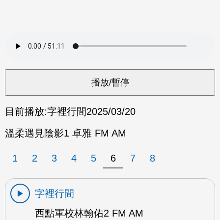
目前播放:
字裡行間
2025/03/20
溫柔遇見陰影1 卓雅 FM AM
1
2
3
4
5
6
7
8
字裡行間
西點軍校林翰佑2 FM AM