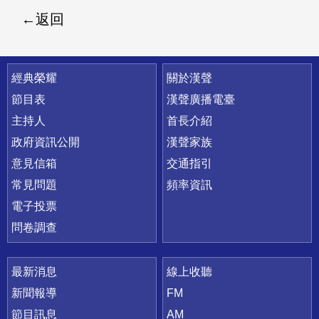
返回
快速連結
經典榮耀
關於漢聲
節目表
漢聲廣播電臺
主持人
首長介紹
政府資訊公開
漢聲家族
意見信箱
交通指引
常見問題
頻率資訊
電子投票
問卷調查
最新消息
線上收聽
新聞報導
FM
節目訊息
AM