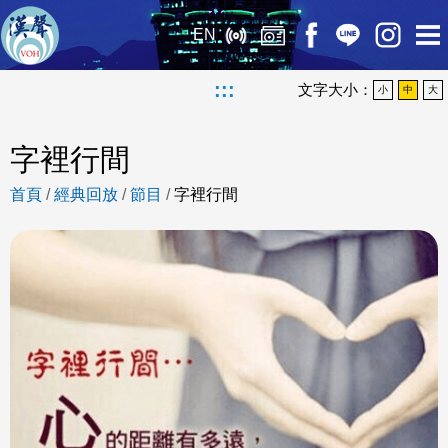
EN
:::
文字大小：
小
中
大
字裡行間
首頁
/
經典回放
/
節目
/
字裡行間