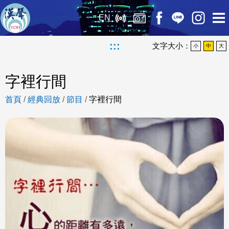
EN
:::
文字大小：
小
中
大
字裡行間
首頁
/
經典回放
/
節目
/
字裡行間