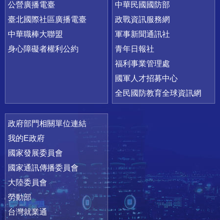
公營廣播電臺
中華民國國防部
臺北國際社區廣播電臺
政戰資訊服務網
中華職棒大聯盟
軍事新聞通訊社
身心障礙者權利公約
青年日報社
福利事業管理處
國軍人才招募中心
全民國防教育全球資訊網
政府部門相關單位連結
我的E政府
國家發展委員會
國家通訊傳播委員會
大陸委員會
勞動部
台灣就業通