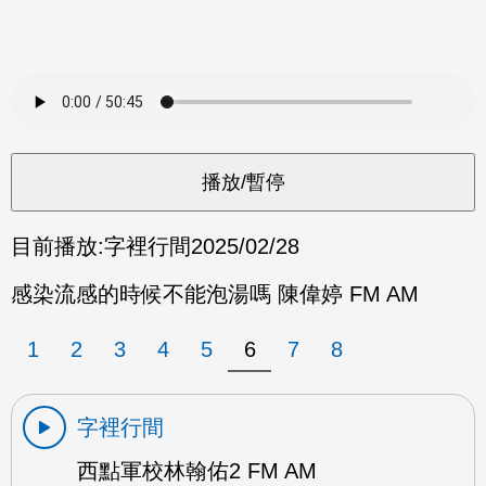
目前播放:
字裡行間
2025/02/28
感染流感的時候不能泡湯嗎 陳偉婷 FM AM
1
2
3
4
5
6
7
8
字裡行間
西點軍校林翰佑2 FM AM