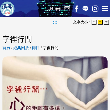
EN
:::
文字大小：
小
中
大
字裡行間
首頁
/
經典回放
/
節目
/
字裡行間