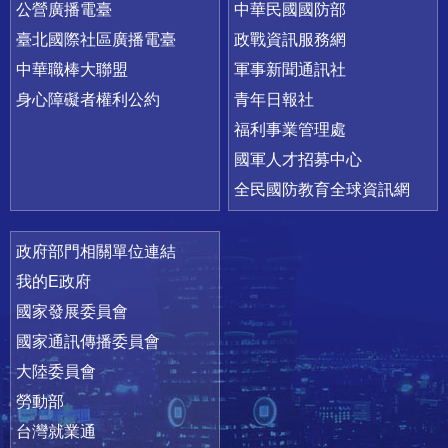
公營廣播電臺
中華民國國防部
臺北國際社區廣播電臺
政戰資訊服務網
中華職棒大聯盟
軍事新聞通訊社
身心障礙者權利公約
青年日報社
福利事業管理處
國軍人才招募中心
全民國防教育全球資訊網
政府部門相關單位連結
我的E政府
國家發展委員會
國家通訊傳播委員會
大陸委員會
勞動部
台灣就業通