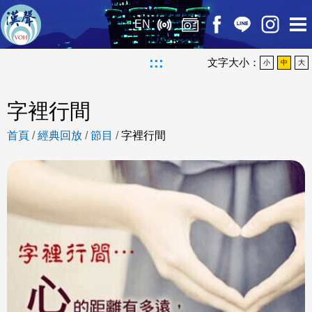
EN
:::
文字大小：
小
中
大
字裡行間
首頁
/
經典回放
/
節目
/
字裡行間