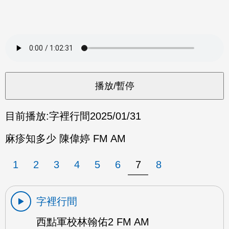
目前播放:
字裡行間
2025/01/31
麻疹知多少 陳偉婷 FM AM
1
2
3
4
5
6
7
8
字裡行間
西點軍校林翰佑2 FM AM