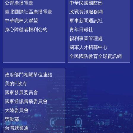
公營廣播電臺
中華民國國防部
臺北國際社區廣播電臺
政戰資訊服務網
中華職棒大聯盟
軍事新聞通訊社
身心障礙者權利公約
青年日報社
福利事業管理處
國軍人才招募中心
全民國防教育全球資訊網
政府部門相關單位連結
我的E政府
國家發展委員會
國家通訊傳播委員會
大陸委員會
勞動部
台灣就業通