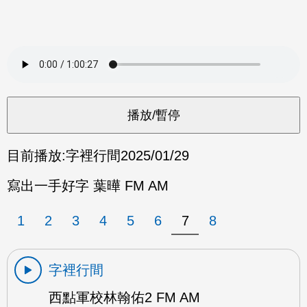
目前播放:
字裡行間
2025/01/29
寫出一手好字 葉曄 FM AM
1
2
3
4
5
6
7
8
字裡行間
西點軍校林翰佑2 FM AM