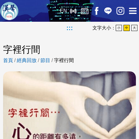
EN
:::
文字大小：
小
中
大
字裡行間
首頁
/
經典回放
/
節目
/
字裡行間