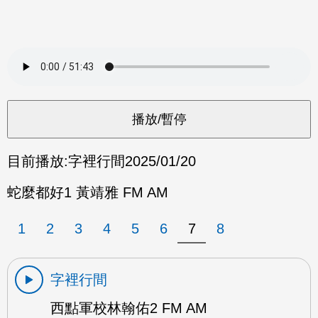
目前播放:
字裡行間
2025/01/20
蛇麼都好1 黃靖雅 FM AM
1
2
3
4
5
6
7
8
字裡行間
西點軍校林翰佑2 FM AM