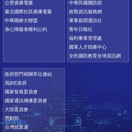
公營廣播電臺
中華民國國防部
臺北國際社區廣播電臺
政戰資訊服務網
中華職棒大聯盟
軍事新聞通訊社
身心障礙者權利公約
青年日報社
福利事業管理處
國軍人才招募中心
全民國防教育全球資訊網
政府部門相關單位連結
我的E政府
國家發展委員會
國家通訊傳播委員會
大陸委員會
勞動部
台灣就業通