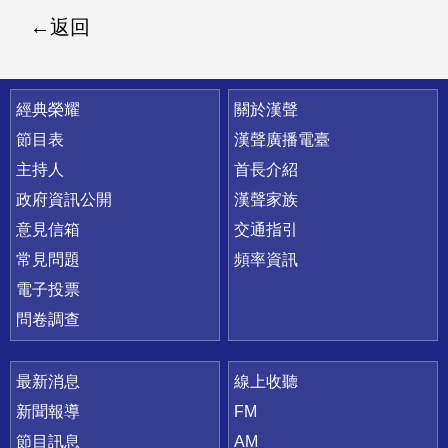
返回
快速連結
經典榮耀
關於漢聲
節目表
漢聲廣播電臺
主持人
首長介紹
政府資訊公開
漢聲家族
意見信箱
交通指引
常見問題
頻率資訊
電子投票
問卷調查
最新消息
線上收聽
新聞報導
FM
節目訊息
AM