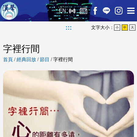
EN
:::
文字大小：
小
中
大
字裡行間
首頁
/
經典回放
/
節目
/
字裡行間